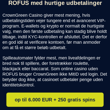
ROFUS med hurtige udbetalinger
CrownGreen Casino giver mest mening, hvis
udbetalingstiden vejer tungere end et avanceret VIP-
program. E-wallets og krypto er normalt de hurtigste
valg, men den første udbetaling kan stadig blive holdt
tilbage, indtil KYC-kontrollen er afsluttet. Det er derfor
en god idé at verificere kontoen, før man anmoder
om at få et større beløb udbetalt.
Spilleautomater fylder mest, men liveafdelingen er
bred nok til spillere, der foretrækker roulette,
blackjack eller baccarat. Som online casino uden
ROFUS bruger CrownGreen ikke MitID ved login. Det
betyder dog ikke, at casinoet udbetaler penge uden
identitetskontrol.
op til 6.000 EUR + 250 gratis spins