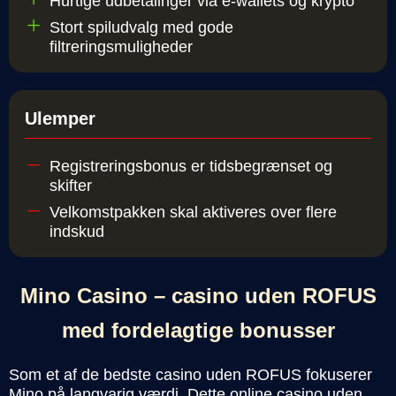
Hurtige udbetalinger via e-wallets og krypto
Stort spiludvalg med gode
filtreringsmuligheder
Ulemper
Registreringsbonus er tidsbegrænset og
skifter
Velkomstpakken skal aktiveres over flere
indskud
Mino Casino – casino uden ROFUS
med fordelagtige bonusser
Som et af de bedste casino uden ROFUS fokuserer
Mino på langvarig værdi. Dette online casino uden