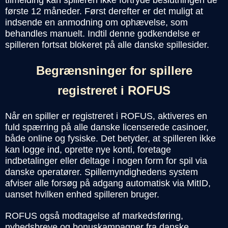
tilmelding kan spilleren ikke fortryde beslutningen de
første 12 måneder. Først derefter er det muligt at
indsende en anmodning om ophævelse, som
behandles manuelt. Indtil denne godkendelse er
spilleren fortsat blokeret på alle danske spillesider.
Begrænsninger for spillere
registreret i ROFUS
Når en spiller er registreret i ROFUS, aktiveres en
fuld spærring på alle danske licenserede casinoer,
både online og fysiske. Det betyder, at spilleren ikke
kan logge ind, oprette nye konti, foretage
indbetalinger eller deltage i nogen form for spil via
danske operatører. Spillemyndighedens system
afviser alle forsøg på adgang automatisk via MitID,
uanset hvilken enhed spilleren bruger.
ROFUS også modtagelse af markedsføring,
nyhedsbreve og bonuskampagner fra danske