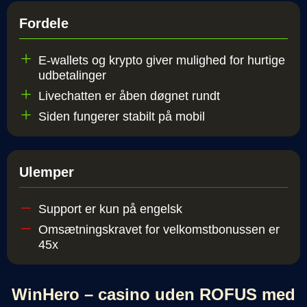
Fordele
E-wallets og krypto giver mulighed for hurtige
udbetalinger
Livechatten er åben døgnet rundt
Siden fungerer stabilt på mobil
Ulemper
Support er kun på engelsk
Omsætningskravet for velkomstbonussen er
45x
WinHero – casino uden ROFUS med