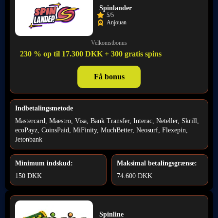
Spinlander
5/5
Anjouan
Velkomstbonus
230 % op til 17.300 DKK + 300 gratis spins
Få bonus
Indbetalingsmetode
Mastercard, Maestro, Visa, Bank Transfer, Interac, Neteller, Skrill,
ecoPayz, CoinsPaid, MiFinity, MuchBetter, Neosurf, Flexepin,
Jetonbank
Minimum indskud:
Maksimal betalingsgrænse:
150 DKK
74.600 DKK
Spinline