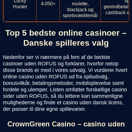
Lucky
spi
4.050+
roulette,
Hunter
genindbetali
blackjack og
cashback og 
sportsvæddemål
Top 5 bedste online casinoer –
Danske spilleres valg
Nedenfor ser vi nærmere på fem af de bedste
casinoer uden ROFUS og forklarer, hvorfor netop
disse brands er med i vores udvalg. Vi vurderer hvert
online casino uden ROFUS ud fra spiludvalg,
bonusvilkår, betalingsmetoder, mobiloplevelse samt
fordele og ulemper. Listen omfatter forskellige casino
sider uden ROFUS, så du lettere kan sammenligne
mulighederne og finde et casino uden dansk licens,
der passer til dine egne spillevaner.
CrownGreen Casino – casino uden