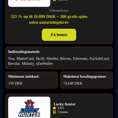
Velkomstbonus
225 % op til 10.000 DKK + 300 gratis spins
uden omsætningskrav
Få bonus
Indbetalingsmetode
Visa, MasterCard, Skrill, Neteller, Bitcoin, Ethereum, PaySafeCard,
Revolut, Mifinity, eZeeWallet
Minimum indskud:
Maksimal betalingsgrænse:
150 DKK
74,648 DKK
Lucky hunter
4.8/5
Curacao