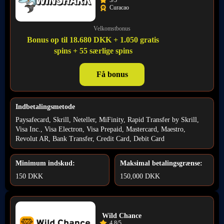
Curacao
Velkomstbonus
Bonus op til 18.680 DKK + 1.050 gratis
spins + 55 særlige spins
Få bonus
Indbetalingsmetode
Paysafecard, Skrill, Neteller, MiFinity, Rapid Transfer by Skrill,
Visa Inc., Visa Electron, Visa Prepaid, Mastercard, Maestro,
Revolut AR, Bank Transfer, Credit Card, Debit Card
Minimum indskud:
Maksimal betalingsgrænse:
150 DKK
150,000 DKK
Wild Chance
4.8/5