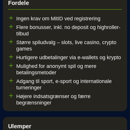
Fordele
Ingen krav om MitID ved registrering
Flere bonusser, inkl. no deposit og highroller-
tilbud
Større spiludvalg – slots, live casino, crypto
games
Hurtigere udbetalinger via e-wallets og krypto
Mulighed for anonymt spil og mere
betalingsmetoder
Adgang til sport, e-sport og internationale
turneringer
Højere indsatsgrænser og færre
begrænsninger
Ulemper